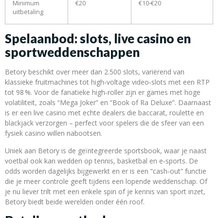
Minimum
€20
€10‑€20
uitbetaling
Spelaanbod: slots, live casino en
sportweddenschappen
Betory beschikt over meer dan 2.500 slots, variërend van
klassieke fruitmachines tot high‑voltage video‑slots met een RTP
tot 98 %. Voor de fanatieke high‑roller zijn er games met hoge
volatiliteit, zoals “Mega Joker” en “Book of Ra Deluxe”. Daarnaast
is er een live casino met echte dealers die baccarat, roulette en
blackjack verzorgen – perfect voor spelers die de sfeer van een
fysiek casino willen nabootsen.
Uniek aan Betory is de geïntegreerde sportsbook, waar je naast
voetbal ook kan wedden op tennis, basketbal en e‑sports. De
odds worden dagelijks bijgewerkt en er is een “cash‑out” functie
die je meer controle geeft tijdens een lopende weddenschap. Of
je nu liever trilt met een enkele spin of je kennis van sport inzet,
Betory biedt beide werelden onder één roof.