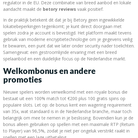
regulator in de EU. Deze combinatie van breed aanbod en lokale
aandacht maakt de
betory reviews
vaak positief.
In de praktijk betekent dit dat je bij Betory geen ingewikkelde
lokatiebeperkingen tegenkomt; je kunt direct doorgaan met
spelen zodra je account is bevestigd. Het platform maakt tevens
gebruik van moderne encryptietechnologie om je gegevens veilig
te bewaren, een punt dat we later onder security nader toelichten.
Samengevat: een gestroomlijnde ervaring met een breed
spelaanbod en een duidelijke focus op de Nederlandse markt.
Welkombonus en andere
promoties
Nieuwe spelers worden verwelkomd met een royale bonus die
bestaat uit een 100% match tot €200 plus 100 gratis spins op
populaire slots. Let op: de bonus kent een wagering requirement
van 35x, wat standaard is in de Nederlandse branche, maar toch
belangrijk om mee te nemen in je beslissing. Bovendien kun je de
bonus alleen gebruiken op spellen met een maximale RTP (Return
to Player) van 96,5%, zodat je niet per ongeluk verstrikt raakt in
spellen met een lage uitbetaling.