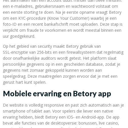
Het aanmaken van een account duurt minder dan twee minuten:
een e‑mailadres, gebruikersnaam en wachtwoord volstaat om
een eerste storting te doen. Na je eerste opname vraagt Betory
om een KYC‑procedure (Know Your Customer) waarbij je een
foto‑ID en een recent bankafschrift moet uploaden. Deze stap is
verplicht om fraude te voorkomen en wordt meestal binnen een
uur goedgekeurd.
Op het gebied van security maakt Betory gebruik van
SSL‑encryptie van 256‑bits en een firewallsysteem dat regelmatig
door onafhankelijke auditors wordt getest. Het platform slaat
persoonlijke gegevens op in een gescheiden database, zodat je
gegevens niet zomaar gekoppeld kunnen worden aan
speelgedrag. Deze maatregelen zorgen ervoor dat je met een
gerust hart kunt spelen.
Mobiele ervaring en Betory app
De website is volledig responsive en past zich automatisch aan je
smartphone of tablet aan. Voor spelers die liever een native
ervaring hebben, biedt Betory een iOS‑ en Android‑app. De app
bevat alle functies van de desktopversie: bonussen, live casino,