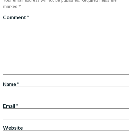
Your email address will not be published.
Required fields are
marked
*
Comment
*
Name
*
Email
*
Website