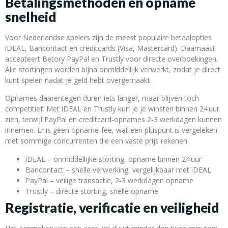
Betalingsmethoden en opname
snelheid
Voor Nederlandse spelers zijn de meest populaire betaalopties
iDEAL, Bancontact en creditcards (Visa, Mastercard). Daarnaast
accepteert Betory PayPal en Trustly voor directe overboekingen.
Alle stortingen worden bijna onmiddellijk verwerkt, zodat je direct
kunt spelen nadat je geld hebt overgemaakt.
Opnames daarentegen duren iets langer, maar blijven toch
competitief. Met iDEAL en Trustly kun je je winsten binnen 24 uur
zien, terwijl PayPal en creditcard‑opnames 2‑3 werkdagen kunnen
innemen. Er is geen opname‑fee, wat een pluspunt is vergeleken
met sommige concurrenten die een vaste prijs rekenen.
iDEAL – onmiddellijke storting, opname binnen 24 uur
Bancontact – snelle verwerking, vergelijkbaar met iDEAL
PayPal – veilige transactie, 2‑3 werkdagen opname
Trustly – directe storting, snelle opname
Registratie, verificatie en veiligheid