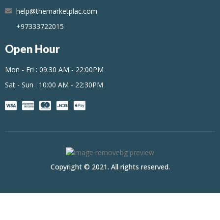
help@themarketplac.com
+97333722015
Open Hour
Mon - Fri : 09:30 AM - 22:00PM
Sat - Sun : 10:00 AM - 22:30PM
Copyright © 2021. All rights reserved.