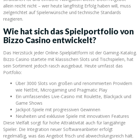
allein reicht nicht – wer heute langfristig Erfolg haben will, muss
zielgerichtet auf Spielerwünsche und technische Standards
reagieren.
Wie hat sich das Spielportfolio von
Bizzo Casino entwickelt?
Das Herzstück jeder Online-Spielplattform ist der Gaming-Katalog.
Bizzo Casino startete mit klassischen Slots und Tischspielen, hat
sein Sortiment jedoch rasch ausgebaut. Heute umfasst das
Portfolio:
Über 3000 Slots von großen und renommierten Providern
wie NetEnt, Microgaming und Pragmatic Play
Ein umfassendes Live-Casino mit Roulette, Blackjack und
Game Shows
Jackpot-Spiele mit progressiven Gewinnen
Neuheiten und exklusive Spiele mit innovativen Features
Diese Vielfalt sorgt für hohe Attraktivität auch für langjährige
Spieler. Die Integration neuer Softwareanbieter erfolgt
regelmäßig, was das Angebot frisch und abwechslungsreich hält.