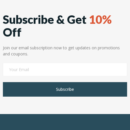
Subscribe & Get
10%
Off
Join our email subscription now to get updates on promotions
and coupons.
Subscribe