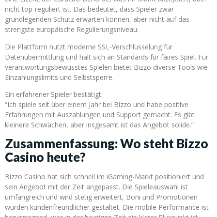
nicht top-reguliert ist. Das bedeutet, dass Spieler zwar
grundlegenden Schutz erwarten können, aber nicht auf das
strengste europäische Regulierungsniveau.
Die Plattform nutzt moderne SSL-Verschlüsselung für
Datenübermittlung und hält sich an Standards für faires Spiel. Für
verantwortungsbewusstes Spielen bietet Bizzo diverse Tools wie
Einzahlungslimits und Selbstsperre.
Ein erfahrener Spieler bestätigt:
“Ich spiele seit über einem Jahr bei Bizzo und habe positive
Erfahrungen mit Auszahlungen und Support gemacht. Es gibt
kleinere Schwächen, aber insgesamt ist das Angebot solide.”
Zusammenfassung: Wo steht Bizzo
Casino heute?
Bizzo Casino hat sich schnell im iGaming-Markt positioniert und
sein Angebot mit der Zeit angepasst. Die Spieleauswahl ist
umfangreich und wird stetig erweitert, Boni und Promotionen
wurden kundenfreundlicher gestaltet. Die mobile Performance ist