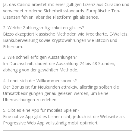
Ja, das Casino arbeitet mit einer gültigen Lizenz aus Curacao und
verwendet moderne Sicherheitsstandards. Europäische Top-
Lizenzen fehlen, aber die Plattform gilt als seriös.
2. Welche Zahlungsmöglichkeiten gibt es?
Bizzo akzeptiert klassische Methoden wie Kreditkarte, E-Wallets,
Banküberweisung sowie Kryptowährungen wie Bitcoin und
Ethereum.
3. Wie schnell erfolgen Auszahlungen?
Im Durchschnitt dauert die Auszahlung 24 bis 48 Stunden,
abhängig von der gewählten Methode.
4. Lohnt sich der Willkommensbonus?
Der Bonus ist für Neukunden attraktiv, allerdings sollten die
Umsatzbedingungen genau gelesen werden, um keine
Überraschungen zu erleben.
5. Gibt es eine App für mobiles Spielen?
Eine native App gibt es bisher nicht, jedoch ist die Webseite als
Progressive Web App vollständig mobil optimiert.