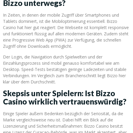
Bizzo unterwegs?
In Zeiten, in denen der mobile Zugriff über Smartphones und
Tablets dominiert, ist die Mobiloptimierung essentiell. Bizzo
Casino hat hier gut reagiert: Die Webseite ist komplett responsive
und funktioniert flüssig auf allen modernen Geräten. Zudem steht
eine Progressive Web App (PWA) zur Verfügung, die schnellen
Zugriff ohne Downloads ermöglicht.
Der Login, die Navigation durch Spielwelten und der
Einzahlungsprozess sind mobil genauso komfortabel wie am
Desktop. Speed-Tests bestätigen geringe Ladezeiten und stabile
Verbindungen. Im Vergleich zum Branchenschnitt liegt Bizzo hier
klar über dem Durchschnitt.
Skepsis unter Spielern: Ist Bizzo
Casino wirklich vertrauenswürdig?
Einige Spieler äußern Bedenken bezüglich der Seriosität, da die
Marke vergleichsweise neu ist. Dabei hilft ein Blick auf die
Lizenzierung und Sicherheitsmaßnahmen: Bizzo Casino besitzt
eine Lizenz der Curacao-Behörde, was im Markt akzeptiert, aber