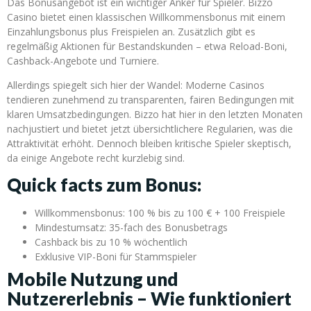
Das Bonusangebot ist ein wichtiger Anker für Spieler. Bizzo
Casino bietet einen klassischen Willkommensbonus mit einem
Einzahlungsbonus plus Freispielen an. Zusätzlich gibt es
regelmäßig Aktionen für Bestandskunden – etwa Reload-Boni,
Cashback-Angebote und Turniere.
Allerdings spiegelt sich hier der Wandel: Moderne Casinos
tendieren zunehmend zu transparenten, fairen Bedingungen mit
klaren Umsatzbedingungen. Bizzo hat hier in den letzten Monaten
nachjustiert und bietet jetzt übersichtlichere Regularien, was die
Attraktivität erhöht. Dennoch bleiben kritische Spieler skeptisch,
da einige Angebote recht kurzlebig sind.
Quick facts zum Bonus:
Willkommensbonus: 100 % bis zu 100 € + 100 Freispiele
Mindestumsatz: 35-fach des Bonusbetrags
Cashback bis zu 10 % wöchentlich
Exklusive VIP-Boni für Stammspieler
Mobile Nutzung und
Nutzererlebnis – Wie funktioniert