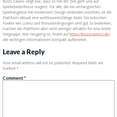
Bizzo Casino zeigt klar, dass es mit der Zeit geht und auf
Spielerbedürfnisse reagiert. Für alle, die ein umfangreiches
Spieleangebot mit modernem Design verbinden möchten, ist die
Plattform aktuell eine wettbewerbsfähige Wahl. Die kritischen
Punkte wie Lizenz und Bonusbedingungen sind gut zu bedenken,
machen die Plattform aber nicht weniger attraktiv für eine breite
Zielgruppe. Wer neugierig ist, findet auf
https://bizzocasino2.de/
alle wichtigen Informationen kompakt aufbereitet.
Leave a Reply
Your email address will not be published.
Required fields are
marked
*
Comment
*