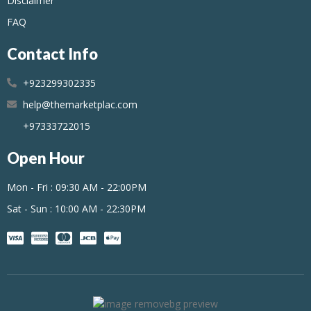
Disclaimer
FAQ
Contact Info
+923299302335
help@themarketplac.com
+97333722015
Open Hour
Mon - Fri : 09:30 AM - 22:00PM
Sat - Sun : 10:00 AM - 22:30PM