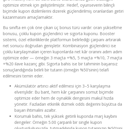
optimize etmek için geliştirilmiştir. Hedef, oyunseverin bilinçli
biçimde kupon dizilimlerini dizerek güçlendirilmiş oranlardan getiri
kazanmasını amaçlamaktır.
Bu sınıfta en çok öne çıkan üç bonus türü vardır: oran yükseltme
bonusu, çoklu kupon güçlendirici ve sigorta kuponu. Booster
sistemi, özel etkinliklerde platformun belirlediği çarpanı artırarak
net sonucu doğrudan genişletir. Kombinasyon güçlendirici ise
çoklu karşılaşmaları içeren kuponlarda net kâr oranını adım adım
optimize eder — örneğin 3 maçta +%5, 5 maçta +%10, 7 maçta
+%20 ilave kazanç gibi. Sigorta bahis ise bir tahminin başarısız
sonuçlandığında belirli bir tutarın (örneğin %50’sinin) telafi
edilmesini temin eder.
Akümülatör artırıcı aktif edilmesi için 3–5 karşılaşma
elverişlidir: Bu bant, hem kâr çarpanını somut biçimde
optimize eder hem de oynaklık dengesini makul hızda
yönetir. Fazladan etkinlik dizmek odds değerini büyütsa da
başarı ihtimalini azaltır.
Korumalı bahis, tek yüksek getirili kuponda marj kaybını
dengeler: Örneğin 5.00 çarpanlı bir single kupon
oluşturduğunuzda, tutmadığında kupon tutarınızın %50’sini