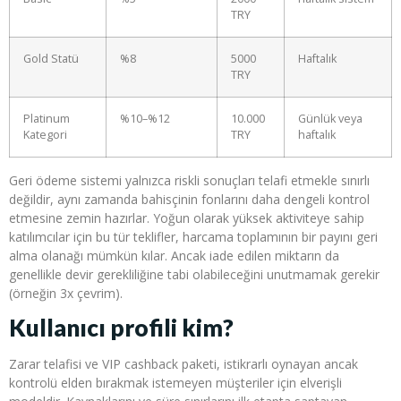
TRY
Gold Statü
%8
5000
Haftalık
TRY
Platinum
%10–%12
10.000
Günlük veya
Kategori
TRY
haftalık
Geri ödeme sistemi yalnızca riskli sonuçları telafi etmekle sınırlı
değildir, aynı zamanda bahisçinin fonlarını daha dengeli kontrol
etmesine zemin hazırlar. Yoğun olarak yüksek aktiviteye sahip
katılımcılar için bu tür teklifler, harcama toplamının bir payını geri
alma olanağı mümkün kılar. Ancak iade edilen miktarın da
genellikle devir gerekliliğine tabi olabileceğini unutmamak gerekir
(örneğin 3x çevrim).
Kullanıcı profili kim?
Zarar telafisi ve VIP cashback paketi, istikrarlı oynayan ancak
kontrolü elden bırakmak istemeyen müşteriler için elverişli