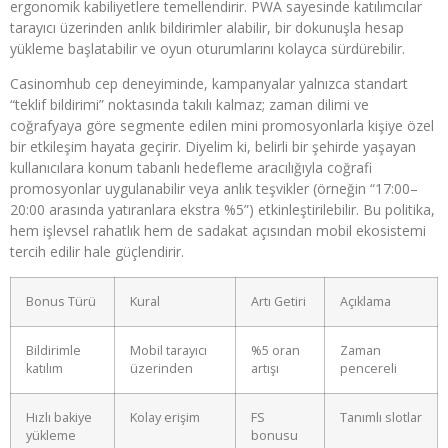
ergonomik kabiliyetlere temellendirir. PWA sayesinde katılımcılar
tarayıcı üzerinden anlık bildirimler alabilir, bir dokunuşla hesap
yükleme başlatabilir ve oyun oturumlarını kolayca sürdürebilir.
Casinomhub cep deneyiminde, kampanyalar yalnızca standart
“teklif bildirimi” noktasında takılı kalmaz; zaman dilimi ve
coğrafyaya göre segmente edilen mini promosyonlarla kişiye özel
bir etkileşim hayata geçirir. Diyelim ki, belirli bir şehirde yaşayan
kullanıcılara konum tabanlı hedefleme aracılığıyla coğrafi
promosyonlar uygulanabilir veya anlık teşvikler (örneğin “17:00–
20:00 arasında yatıranlara ekstra %5”) etkinleştirilebilir. Bu politika,
hem işlevsel rahatlık hem de sadakat açısından mobil ekosistemi
tercih edilir hale güçlendirir.
Bonus Türü
Kural
Artı Getiri
Açıklama
Bildirimle
Mobil tarayıcı
%5 oran
Zaman
katılım
üzerinden
artışı
pencereli
Hızlı bakiye
Kolay erişim
FS
Tanımlı slotlar
yükleme
bonusu