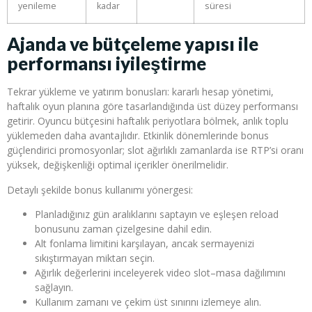
yenileme
kadar
süresi
Ajanda ve bütçeleme yapısı ile
performansı iyileştirme
Tekrar yükleme ve yatırım bonusları: kararlı hesap yönetimi,
haftalık oyun planına göre tasarlandığında üst düzey performansı
getirir. Oyuncu bütçesini haftalık periyotlara bölmek, anlık toplu
yüklemeden daha avantajlıdır. Etkinlik dönemlerinde bonus
güçlendirici promosyonlar; slot ağırlıklı zamanlarda ise RTP’si oranı
yüksek, değişkenliği optimal içerikler önerilmelidir.
Detaylı şekilde bonus kullanımı yönergesi:
Planladığınız gün aralıklarını saptayın ve eşleşen reload
bonusunu zaman çizelgesine dahil edin.
Alt fonlama limitini karşılayan, ancak sermayenizi
sıkıştırmayan miktarı seçin.
Ağırlık değerlerini inceleyerek video slot–masa dağılımını
sağlayın.
Kullanım zamanı ve çekim üst sınırını izlemeye alın.