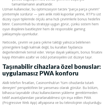
tamamlamanın anahtarıdır.
Uzman kullanıcılar, bu optimizasyon tarzını “parça parça çevrim”
yöntemiyle sürdürür — yani anlık riskli kuponlar yerine, RTP’si üst
düzey oyun tiplerinde ölçülü ama hızlı çevrimlerle bonus hedefini
bitirir. Casinomhub bu stratejiyi uygun görür, çünkü sistem hem
oyun disiplinini basitleştirir hem de responsible gaming
yaklaşımıyla uyumludur.
Neticede, çevrim ve para çekme taktiği yalnızca belirlenen
yönergelere bağlı kalmak değil, bu kuralları faydanıza
değerlendirmek temsil eder. Veriye dayalı yaklaşım, bonus fırsatını
kayıp ihtimalini azaltır ve ödül potansiyelini üst düzeye taşır.
Taşınabilir cihazlara özel bonuslar:
uygulamasız PWA konforu
Akıllı telefon fırsatları, Casinomhub’un “tüm cihazlarda tutarlı
deneyim” perspektifinin bir yansıması olarak görülür. Bu bölüm,
bilhassa taşınabilir cihaz kullanıcılarının yükleme gerektirmeden
teklif avantajlarından yararlanabilmesi için inşa edilen PWA
(Progressive Web App) altyapısına ve bu teknolojinin oluşturduğu