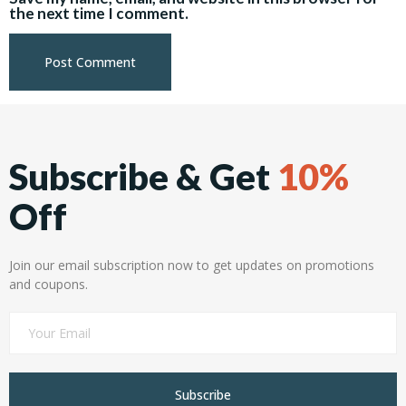
the next time I comment.
Subscribe & Get
10%
Off
Join our email subscription now to get updates on promotions
and coupons.
Subscribe