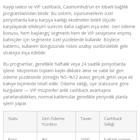
Kayıp iadesi ve VIP cashback, Casinomhub’un en itibarlı bağlılık
programlarından biridir. Bu sistem, oyunseverlerin özel
periyotlarda karşı karşıya kaldığı eksilmeleri belirli ölçüde
karşılayarak etkileşim sürecini daha sağlam inşa eder. Geri ödeme
bonusu, hem başlangıç segmenti hem de VIP seviyesine erişmiş
bahisçiler için segmente özel yüzdelerde kullanılır. Böylece
katılımcı, kullanım döngüsünde riskini azaltıp sürdürülebilir gelir
stratejisi inşa edebilir.
Bu programlar, genellikle haftalık veya 24 saatlik periyotlarda
işlenir. Müşterinin toplam kaybı dikkate alınır ve sabit bir geri
ödeme yüzdesinde (örneğin %5–%12 arası) gerçek getiri veya ek
bakiye biçiminde telafi edilir. Ödeme sıklığı, üye statüsüne göre
kurgulanır — VIP müşteriler anlık cashback avantajına
yararlanabilirken, normal katılımcılar genellikle periyodik planla
işlem yapar.
Statü
Geri Ödeme
Tavan
Cashback
Yüzdesi
Sıklığı
Basic
%5
2000
haftalık sistem