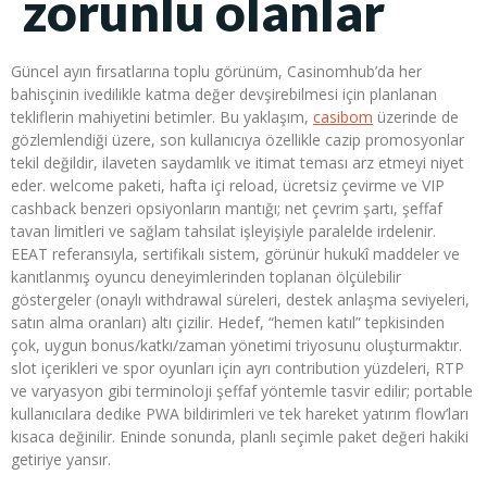
zorunlu olanlar
Güncel ayın fırsatlarına toplu görünüm, Casinomhub’da her
bahisçinin ivedilikle katma değer devşirebilmesi için planlanan
tekliflerin mahiyetini betimler. Bu yaklaşım,
casibom
üzerinde de
gözlemlendiği üzere, son kullanıcıya özellikle cazip promosyonlar
tekil değildir, ilaveten saydamlık ve itimat teması arz etmeyi niyet
eder. welcome paketi, hafta içi reload, ücretsiz çevirme ve VIP
cashback benzeri opsiyonların mantığı; net çevrim şartı, şeffaf
tavan limitleri ve sağlam tahsilat işleyişiyle paralelde irdelenir.
EEAT referansıyla, sertifikalı sistem, görünür hukukî maddeler ve
kanıtlanmış oyuncu deneyimlerinden toplanan ölçülebilir
göstergeler (onaylı withdrawal süreleri, destek anlaşma seviyeleri,
satın alma oranları) altı çizilir. Hedef, “hemen katıl” tepkisinden
çok, uygun bonus/katkı/zaman yönetimi triyosunu oluşturmaktır.
slot içerikleri ve spor oyunları için ayrı contribution yüzdeleri, RTP
ve varyasyon gibi terminoloji şeffaf yöntemle tasvir edilir; portable
kullanıcılara dedike PWA bildirimleri ve tek hareket yatırım flow’ları
kısaca değinilir. Eninde sonunda, planlı seçimle paket değeri hakiki
getiriye yansır.