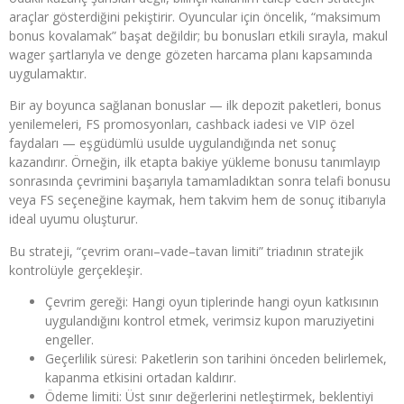
araçlar gösterdiğini pekiştirir. Oyuncular için öncelik, “maksimum
bonus kovalamak” başat değildir; bu bonusları etkili sırayla, makul
wager şartlarıyla ve denge gözeten harcama planı kapsamında
uygulamaktır.
Bir ay boyunca sağlanan bonuslar — ilk depozit paketleri, bonus
yenilemeleri, FS promosyonları, cashback iadesi ve VIP özel
faydaları — eşgüdümlü usulde uygulandığında net sonuç
kazandırır. Örneğin, ilk etapta bakiye yükleme bonusu tanımlayıp
sonrasında çevrimini başarıyla tamamladıktan sonra telafi bonusu
veya FS seçeneğine kaymak, hem takvim hem de sonuç itibarıyla
ideal uyumu oluşturur.
Bu strateji, “çevrim oranı–vade–tavan limiti” triadının stratejik
kontrolüyle gerçekleşir.
Çevrim gereği: Hangi oyun tiplerinde hangi oyun katkısının
uygulandığını kontrol etmek, verimsiz kupon maruziyetini
engeller.
Geçerlilik süresi: Paketlerin son tarihini önceden belirlemek,
kapanma etkisini ortadan kaldırır.
Ödeme limiti: Üst sınır değerlerini netleştirmek, beklentiyi