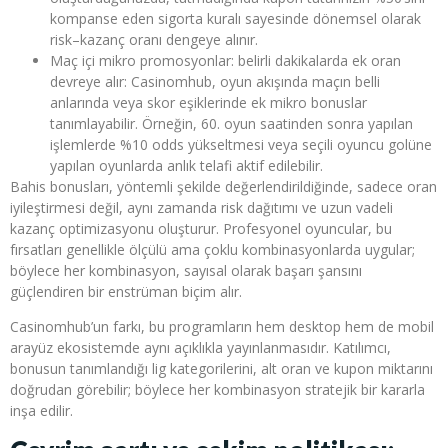
kompanse eden sigorta kuralı sayesinde dönemsel olarak
risk–kazanç oranı dengeye alınır.
Maç içi mikro promosyonlar: belirli dakikalarda ek oran
devreye alır: Casinomhub, oyun akışında maçın belli
anlarında veya skor eşiklerinde ek mikro bonuslar
tanımlayabilir. Örneğin, 60. oyun saatinden sonra yapılan
işlemlerde %10 odds yükseltmesi veya seçili oyuncu golüne
yapılan oyunlarda anlık telafi aktif edilebilir.
Bahis bonusları, yöntemli şekilde değerlendirildiğinde, sadece oran
iyileştirmesi değil, aynı zamanda risk dağıtımı ve uzun vadeli
kazanç optimizasyonu oluşturur. Profesyonel oyuncular, bu
fırsatları genellikle ölçülü ama çoklu kombinasyonlarda uygular;
böylece her kombinasyon, sayısal olarak başarı şansını
güçlendiren bir enstrüman biçim alır.
Casinomhub’un farkı, bu programların hem desktop hem de mobil
arayüz ekosistemde aynı açıklıkla yayınlanmasıdır. Katılımcı,
bonusun tanımlandığı lig kategorilerini, alt oran ve kupon miktarını
doğrudan görebilir; böylece her kombinasyon stratejik bir kararla
inşa edilir.