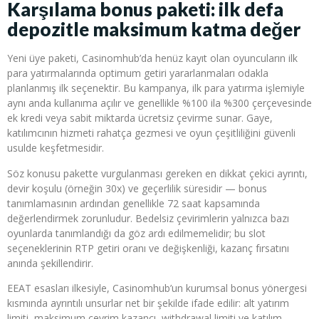
Karşılama bonus paketi: ilk defa
depozitle maksimum katma değer
Yeni üye paketi, Casinomhub’da henüz kayıt olan oyuncuların ilk
para yatırmalarında optimum getiri yararlanmaları odakla
planlanmış ilk seçenektir. Bu kampanya, ilk para yatırma işlemiyle
aynı anda kullanıma açılır ve genellikle %100 ila %300 çerçevesinde
ek kredi veya sabit miktarda ücretsiz çevirme sunar. Gaye,
katılımcının hizmeti rahatça gezmesi ve oyun çeşitliliğini güvenli
usulde keşfetmesidir.
Söz konusu pakette vurgulanması gereken en dikkat çekici ayrıntı,
devir koşulu (örneğin 30x) ve geçerlilik süresidir — bonus
tanımlamasının ardından genellikle 72 saat kapsamında
değerlendirmek zorunludur. Bedelsiz çevirimlerin yalnızca bazı
oyunlarda tanımlandığı da göz ardı edilmemelidir; bu slot
seçeneklerinin RTP getiri oranı ve değişkenliği, kazanç fırsatını
anında şekillendirir.
EEAT esasları ilkesiyle, Casinomhub’un kurumsal bonus yönergesi
kısmında ayrıntılı unsurlar net bir şekilde ifade edilir: alt yatırım
limiti, maksimum çevrim kazancı, withdrawal limiti ve katılım