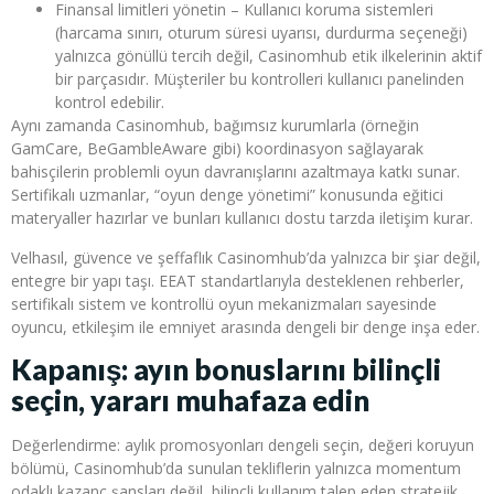
Finansal limitleri yönetin – Kullanıcı koruma sistemleri
(harcama sınırı, oturum süresi uyarısı, durdurma seçeneği)
yalnızca gönüllü tercih değil, Casinomhub etik ilkelerinin aktif
bir parçasıdır. Müşteriler bu kontrolleri kullanıcı panelinden
kontrol edebilir.
Aynı zamanda Casinomhub, bağımsız kurumlarla (örneğin
GamCare, BeGambleAware gibi) koordinasyon sağlayarak
bahisçilerin problemli oyun davranışlarını azaltmaya katkı sunar.
Sertifikalı uzmanlar, “oyun denge yönetimi” konusunda eğitici
materyaller hazırlar ve bunları kullanıcı dostu tarzda iletişim kurar.
Velhasıl, güvence ve şeffaflık Casinomhub’da yalnızca bir şiar değil,
entegre bir yapı taşı. EEAT standartlarıyla desteklenen rehberler,
sertifikalı sistem ve kontrollü oyun mekanizmaları sayesinde
oyuncu, etkileşim ile emniyet arasında dengeli bir denge inşa eder.
Kapanış: ayın bonuslarını bilinçli
seçin, yararı muhafaza edin
Değerlendirme: aylık promosyonları dengeli seçin, değeri koruyun
bölümü, Casinomhub’da sunulan tekliflerin yalnızca momentum
odaklı kazanç şansları değil, bilinçli kullanım talep eden stratejik