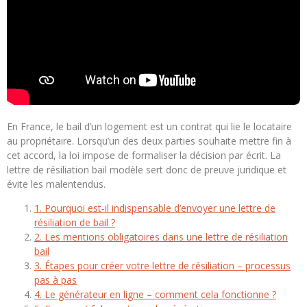
En France, le bail d’un logement est un contrat qui lie le locataire
au propriétaire. Lorsqu’un des deux parties souhaite mettre fin à
cet accord, la loi impose de formaliser la décision par écrit. La
lettre de résiliation bail modèle sert donc de preuve juridique et
évite les malentendus.
1. Pourquoi est‑il indispensable d’envoyer une lettre de
résiliation de bail ?
2. Les mentions obligatoires dans une lettre de résiliation
bail
3. Étapes pour créer votre lettre de résiliation – processus
pas à pas
4. Le générateur en ligne – comment cela fonctionne ?