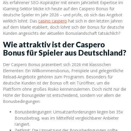
Als erfahrener SEO-Kopiraijter mit einem Jahrzehnt Expertise im
iGaming-Sektor blicke ich heute auf den Caspero Bonus für
deutsche Spieler im Jahr 2026 – und prüfe, ob sich das Angebot
wirklich lohnt. Das
casino caspero
hat sich in den letzten Jahren
auf dem Markt etabliert, doch lohnt sich der Bonus für deutsche
Kunden angesichts der aktuellen Bonuslandschaft tatsächlich?
Wie attraktiv ist der Caspero
Bonus für Spieler aus Deutschland?
Der Caspero Bonus präsentiert sich 2026 mit klassischen
Elementen: Ein Willkommensbonus, Freispiele und gelegentliche
Reload-Angebote gehören zum Programm. Besonders für
deutsche Kunden ist der Bonus oft ein Türöffner, um die
Plattform ohne großes Risiko kennenzulernen. Doch nicht nur die
Höhe der Bonusgelder ist entscheidend, sondern vor allem die
Bonusbedingungen:
Bonusbedingungen: Umsatzanforderungen liegen bei 35x
Bonusbetrag, was im Mittelfeld vergleichbarer Anbieter
rangiert.
Zeitlimit: Die Umsetzung der Bonusbedingungen sollte