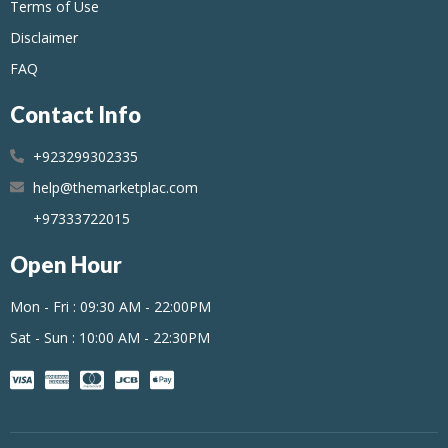
Terms of Use
Disclaimer
FAQ
Contact Info
+923299302335
help@themarketplac.com
+97333722015
Open Hour
Mon - Fri : 09:30 AM - 22:00PM
Sat - Sun : 10:00 AM - 22:30PM