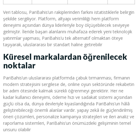
Veri tablosu, PariBahis’un rakiplerinden farkını istatistiklerle belirgin
şekilde sergiliyor. Platform, altyapı verimliliği hem platform
deneyimi açısından dünya liderleriyle boy ölçüşebilecek seviyeye
gelmiştir. İleride başarı alanlarını muhafaza ederek yeni teknolojik
yatırımlar yapması, PariBahis’u tek alternatif olmaktan öteye
taşıyarak, uluslararası bir standart haline getirebilir
Küresel markalardan öğrenilecek
noktalar
PariBahis’un uluslararası platformda çabuk tırmanması, firmanın
modern stratejisini sergilese de, online oyun sektöründe rekabetin
bir adım ötesinde kalmak sürekli öğrenmeyi gerektirir. Her ne
kadar kullanıcı deneyimi, ödeme hızı ve sadakat sistemi açısından
güçlü olsa da, dünya devleriyle kıyaslandığında PariBahis’un hâlâ
geliştirebileceği önemli alanlar vardır. yapay zekâ ile güçlendirilmiş
öneri çözümleri, personalize kampanya stratejileri ve ileri analiz ve
raporlama sistemleri, PariBahis’un önümüzdeki gelişiminin temel
unsuru olabilir