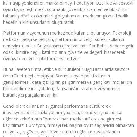
kalmayıp yönlendiren marka olmayı hedefliyor. Özellikle AI destekli
oyun kişiselleştirmesi, otomatik güvenlik sistemleri ve blokzincir
tabanlı şeffaflık çözümleri gibi yatırımlar, markanın global liderlik
hedefinin kilit unsurlarını oluşturacak
Platformun vizyonunun merkezinde kullanıcı bulunuyor. Teknoloji
ne kadar gelişirse gelişsin, platformun önceliği sürekli kullanıcı
deneyimi olacak. Bu yaklaşım çerçevesinde PariBahis, sadece gelir
odaklı bir site değil, katılımcıların güvenle ve değerli hissederek
oynayabileceği bir platform inşa ediyor
Buna ilaveten firma, etik ve sürdürülebilir uygulamalarda sektöre
öncülük etmeyi amaçlıyor. Sorumlu oyun politikalarının
genişletilmesi, data gizliliğinin geliştirilmesi ve genç katılımcılar için
bilinçlendirme inisiyatifleri, PariBahis’un stratejik vizyonunun
bütünleyici parçalarından biri
Genel olarak PariBahis, güncel performansı sürdürerek
inovasyona daha fazla yatırım yaparsa, birkaç yıl içinde dijital
eğlence sektörünün “örnek alınan markaları” arasına girmesi
kaçınılmaz. Bu vizyon, firmayı tek başına oyun sağlayıcısı olmaktan
öteye taşır; güven, yenilik ve sorumlu eğlence kavramlarının