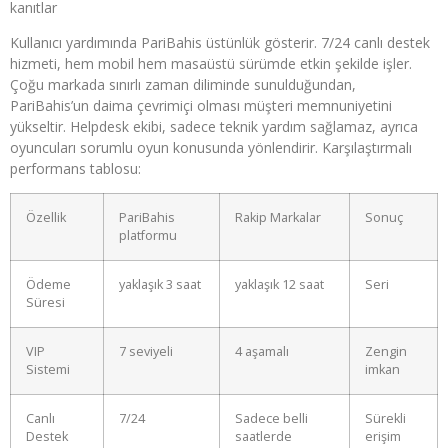
kanıtlar
Kullanıcı yardımında PariBahis üstünlük gösterir. 7/24 canlı destek
hizmeti, hem mobil hem masaüstü sürümde etkin şekilde işler.
Çoğu markada sınırlı zaman diliminde sunulduğundan,
PariBahis’un daima çevrimiçi olması müşteri memnuniyetini
yükseltir. Helpdesk ekibi, sadece teknik yardım sağlamaz, ayrıca
oyuncuları sorumlu oyun konusunda yönlendirir. Karşılaştırmalı
performans tablosu:
Özellik
PariBahis
Rakip Markalar
Sonuç
platformu
Ödeme
yaklaşık 3 saat
yaklaşık 12 saat
Seri
Süresi
VIP
7 seviyeli
4 aşamalı
Zengin
Sistemi
imkan
Canlı
7/24
Sadece belli
Sürekli
Destek
saatlerde
erişim