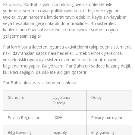
Ek olarak, PariBahis yalnızca teknik güvenlik önlemleriyle
yetinmez; sorumlu oyun politikasını da aktif biçimde uygular.
Üyeler, oyun harcama limitlerini tayin edebilir, kaybı sınırlayabilir
veya hesaplarını geçici olarak dondurabilirler. Bu sistemler,
katılımcıların finansal istikrarını korumasını ve sorumlu oyun
geliştirmesini sağlar
Platform buna ilaveten, oyuncu aktivitelerini takip eden sistemlerle
riskli davranışları saptamayı hedefler. Örnek vermek gerekirse,
yüksek riskli oyuncuya sistem üzerinden ara hatırlatması ve
bilgilendirme yapılır. Bu yöntem, PariBahis’un sadece kazanç değil,
kullanıcı sağlığını da dikkate aldığını gösterir
PariBahis uluslararası kriterler tablosu:
Standard
Uygulama
Detay
Düzeyi
Privacy Regulation
100%
Privacy tam uyum
Bilgi Güvenliği
majority
Bilgi güvenliği