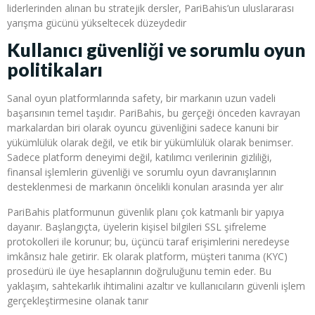
liderlerinden alınan bu stratejik dersler, PariBahis’un uluslararası
yarışma gücünü yükseltecek düzeydedir
Kullanıcı güvenliği ve sorumlu oyun
politikaları
Sanal oyun platformlarında safety, bir markanın uzun vadeli
başarısının temel taşıdır. PariBahis, bu gerçeği önceden kavrayan
markalardan biri olarak oyuncu güvenliğini sadece kanuni bir
yükümlülük olarak değil, ve etik bir yükümlülük olarak benimser.
Sadece platform deneyimi değil, katılımcı verilerinin gizliliği,
finansal işlemlerin güvenliği ve sorumlu oyun davranışlarının
desteklenmesi de markanın öncelikli konuları arasında yer alır
PariBahis platformunun güvenlik planı çok katmanlı bir yapıya
dayanır. Başlangıçta, üyelerin kişisel bilgileri SSL şifreleme
protokolleri ile korunur; bu, üçüncü taraf erişimlerini neredeyse
imkânsız hale getirir. Ek olarak platform, müşteri tanıma (KYC)
prosedürü ile üye hesaplarının doğruluğunu temin eder. Bu
yaklaşım, sahtekarlık ihtimalini azaltır ve kullanıcıların güvenli işlem
gerçekleştirmesine olanak tanır