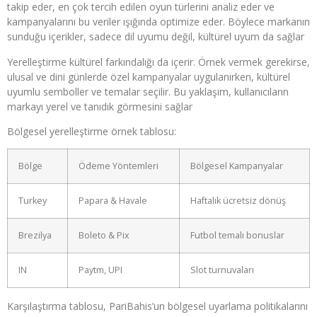
takip eder, en çok tercih edilen oyun türlerini analiz eder ve
kampanyalarını bu veriler ışığında optimize eder. Böylece markanın
sunduğu içerikler, sadece dil uyumu değil, kültürel uyum da sağlar
Yerelleştirme kültürel farkındalığı da içerir. Örnek vermek gerekirse,
ulusal ve dini günlerde özel kampanyalar uygulanırken, kültürel
uyumlu semboller ve temalar seçilir. Bu yaklaşım, kullanıcıların
markayı yerel ve tanıdık görmesini sağlar
Bölgesel yerelleştirme örnek tablosu:
Bölge
Ödeme Yöntemleri
Bölgesel Kampanyalar
Turkey
Papara & Havale
Haftalık ücretsiz dönüş
Brezilya
Boleto & Pix
Futbol temalı bonuslar
IN
Paytm, UPI
Slot turnuvaları
Karşılaştırma tablosu, PariBahis’un bölgesel uyarlama politikalarını