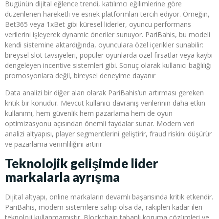
Bugünün dijital eğlence trendi, katılımcı eğilimlerine göre
düzenlenen hareketli ve esnek platformları tercih ediyor. Örneğin,
Bet365 veya 1xBet gibi küresel liderler, oyuncu performans
verilerini işleyerek dynamic öneriler sunuyor. PariBahis, bu modeli
kendi sistemine aktardığında, oyunculara özel içerikler sunabilir:
bireysel slot tavsiyeleri, popüler oyunlarda özel fırsatlar veya kaybı
dengeleyen incentive sistemleri gibi. Sonuç olarak kullanıcı bağlılığı
promosyonlara değil, bireysel deneyime dayanır
Data analizi bir diğer alan olarak PariBahis’un artırması gereken
kritik bir konudur. Mevcut kullanıcı davranış verilerinin daha etkin
kullanımı, hem güvenlik hem pazarlama hem de oyun
optimizasyonu açısından önemli faydalar sunar. Modern veri
analizi altyapısı, player segmentlerini geliştirir, fraud riskini düşürür
ve pazarlama verimliliğini artırır
Teknolojik gelişimde lider
markalarla ayrışma
Dijital altyapı, online markaların devamlı başarısında kritik etkendir.
PariBahis, modern sistemlere sahip olsa da, rakipleri kadar ileri
teknoloji kullanmamıştır. Blockchain tabanlı koruma çözümleri ve