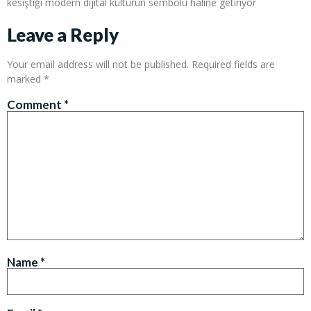
kesiştiği modern dijital kültürün sembolü haline getiriyor
Leave a Reply
Your email address will not be published.
Required fields are
marked
*
Comment
*
Name
*