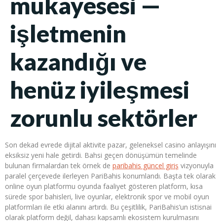
mukayesesi —
işletmenin
kazandığı ve
henüz iyileşmesi
zorunlu sektörler
Son dekad evrede dijital aktivite pazar, geleneksel casino anlayışını
eksiksiz yeni hale getirdi. Bahsi geçen dönüşümün temelinde
bulunan firmalardan tek örnek de
paribahis güncel giriş
vizyonuyla
paralel çerçevede ilerleyen PariBahis konumlandı. Başta tek olarak
online oyun platformu oyunda faaliyet gösteren platform, kısa
sürede spor bahisleri, live oyunlar, elektronik spor ve mobil oyun
platformları ile etki alanını artırdı. Bu çeşitlilik, PariBahis’un istisnai
olarak platform değil, dahası kapsamlı ekosistem kurulmasını