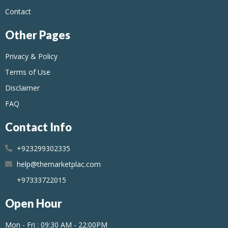
Contact
Other Pages
Privacy & Policy
Terms of Use
Disclaimer
FAQ
Contact Info
+923299302335
help@themarketplac.com
+97333722015
Open Hour
Mon - Fri : 09:30 AM - 22:00PM