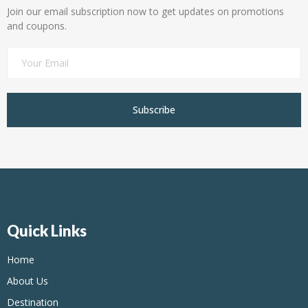
Join our email subscription now to get updates on promotions
and coupons.
Subscribe
Quick Links
Home
About Us
Destination