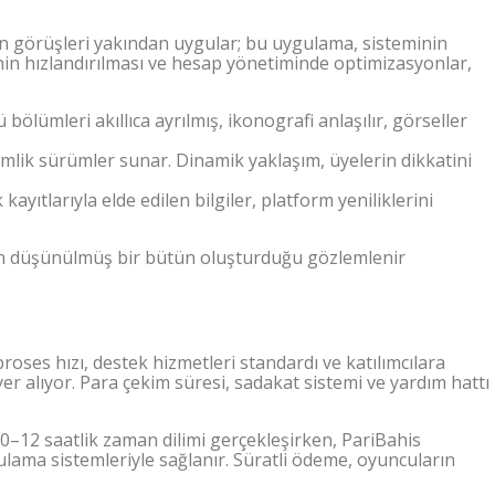
nan görüşleri yakından uygular; bu uygulama, sisteminin
inin hızlandırılması ve hesap yönetiminde optimizasyonlar,
bölümleri akıllıca ayrılmış, ikonografi anlaşılır, görseller
emlik sürümler sunar. Dinamik yaklaşım, üyelerin dikkatini
yıtlarıyla elde edilen bilgiler, platform yeniliklerini
nin düşünülmüş bir bütün oluşturduğu gözlemlenir
roses hızı, destek hizmetleri standardı ve katılımcılara
er alıyor. Para çekim süresi, sadakat sistemi ve yardım hattı
0–12 saatlik zaman dilimi gerçekleşirken, PariBahis
ulama sistemleriyle sağlanır. Süratli ödeme, oyuncuların