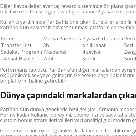
Diğer kayda değer avantaj reward sisteminde ön plana çıkar. P
teklif ve özel temsilci gibi avantajlar sunar. Piyasadaki rak
Kullanıcı yardımında PariBahis öne çıkar. Sürekli erişilebili
PariBahis’un kesintisiz hizmet sunması platform deneyimini iy
Kriter
Marka PariBahis
Piyasa Ortalaması
Perf
Transfer Hızı
3h
on iki saat
Seri
Sadakat Programı
7 kademeli
4 seviyeli
Zeng
24 Saat Hizmet
7/24
Sınırlı
Sürek
Performans tablosu, PariBahis’un diğer markalardan ayrışmas
ölçüşebilecek seviyeye gelmiştir. Gelecekte başarı alanları
bir platform haline getirebilir
Dünya çapındaki markalardan çıkar
PariBahis’un dünya genelinde hızlı gelişimi, firmanın modern 
Her ne kadar kullanıcı deneyimi, ödeme hızı ve sadakat siste
custom bonus stratejileri ve ileri veri analitiği gibi modern
Günümüz online oyun eğilimleri, kullanıcıların tercihlerine 