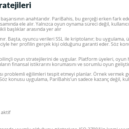
atejileri
şarısının anahtarıdır. PariBahis, bu gerçeği erken fark ede
amında ele alır. Yalnızca oyun oynama süreci değil, kullanıcı
kli başlıklar arasında yer alır
nır. Başta, oyuncu verileri SSL ile kriptolanır; bu uygulama, 
yle her profilin gerçek kişi olduğunu garanti eder. Söz kon
inçli oyun stratejilerini de uygular. Platform üyeleri, oyun ha
cıların finansal istikrarını korumasını ve sorumlu oyun gelişt
ası problemli eğilimleri tespit etmeyi planlar. Örnek vermek g
r. Söz konusu uygulama, PariBahis’un sadece kazanç değil, kulla
aktif