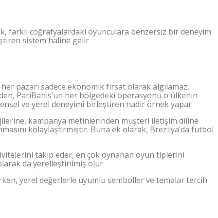
rek, farklı coğrafyalardaki oyunculara benzersiz bir deneyim
ştiren sistem haline gelir
, her pazarı sadece ekonomik fırsat olarak algılamaz,
yüzden, PariBahis’un her bölgedeki operasyonu o ülkenin
rensel ve yerel deneyimi birleştiren nadir örnek yapar
ejilerine, kampanya metinlerinden müşteri iletişim diline
masını kolaylaştırmıştır. Buna ek olarak, Brezilya’da futbol
vitelerini takip eder, en çok oynanan oyun tiplerini
larak da yerelleştirilmiş olur
urken, yerel değerlerle uyumlu semboller ve temalar tercih