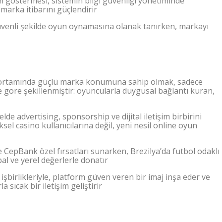
 göstermesi, sistemin bilgi güvenliği yönetiminde
 marka itibarını güçlendirir
 güvenli şekilde oyun oynamasına olanak tanırken, markayı
içi ortamında güçlü marka konumuna sahip olmak, sadece
 göre şekillenmiştir: oyuncularla duygusal bağlantı kuran,
 advertising, sponsorship ve dijital iletişim birbirini
l casino kullanıcılarına değil, yeni nesil online oyun
e CepBank özel fırsatları sunarken, Brezilya’da futbol odaklı
al ve yerel değerlerle donatır
şbirlikleriyle, platform güven veren bir imaj inşa eder ve
sıcak bir iletişim geliştirir