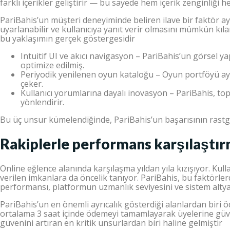
farklı içerikler geliştirir — bu sayede hem içerik zenginliği
PariBahis’un müşteri deneyiminde beliren ilave bir faktör ay
uyarlanabilir ve kullanıcıya yanıt verir olmasını mümkün kıl
bu yaklaşımın gerçek göstergesidir
Intuitif UI ve akıcı navigasyon – PariBahis’un görsel yap
optimize edilmiş.
Periyodik yenilenen oyun kataloğu – Oyun portföyü aylık
çeker.
Kullanıcı yorumlarına dayalı inovasyon – PariBahis, topl
yönlendirir.
Bu üç unsur kümelendiğinde, PariBahis’un başarısının rastg
Rakiplerle performans karşılaştırm
Online eğlence alanında karşılaşma yıldan yıla kızışıyor. Kul
verilen imkanlara da öncelik tanıyor. PariBahis, bu faktörle
performansı, platformun uzmanlık seviyesini ve sistem altya
PariBahis’un en önemli ayrıcalık gösterdiği alanlardan biri
ortalama 3 saat içinde ödemeyi tamamlayarak üyelerine güven 
güvenini artıran en kritik unsurlardan biri haline gelmiştir