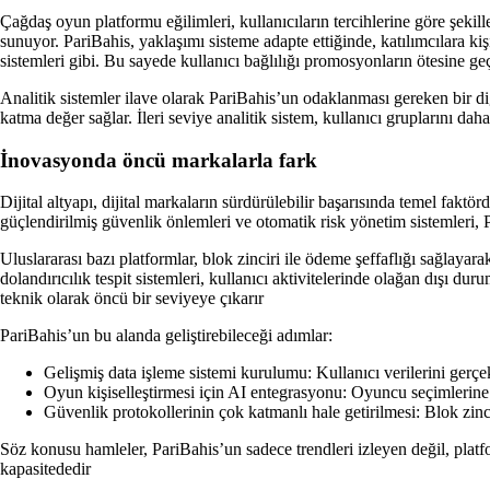
Çağdaş oyun platformu eğilimleri, kullanıcıların tercihlerine göre şek
sunuyor. PariBahis, yaklaşımı sisteme adapte ettiğinde, katılımcılara ki
sistemleri gibi. Bu sayede kullanıcı bağlılığı promosyonların ötesine g
Analitik sistemler ilave olarak PariBahis’un odaklanması gereken bir
katma değer sağlar. İleri seviye analitik sistem, kullanıcı gruplarını dah
İnovasyonda öncü markalarla fark
Dijital altyapı, dijital markaların sürdürülebilir başarısında temel fakt
güçlendirilmiş güvenlik önlemleri ve otomatik risk yönetim sistemleri, 
Uluslararası bazı platformlar, blok zinciri ile ödeme şeffaflığı sağl
dolandırıcılık tespit sistemleri, kullanıcı aktivitelerinde olağan dışı du
teknik olarak öncü bir seviyeye çıkarır
PariBahis’un bu alanda geliştirebileceği adımlar:
Gelişmiş data işleme sistemi kurulumu: Kullanıcı verilerini gerçe
Oyun kişiselleştirmesi için AI entegrasyonu: Oyuncu seçimlerine
Güvenlik protokollerinin çok katmanlı hale getirilmesi: Blok zin
Söz konusu hamleler, PariBahis’un sadece trendleri izleyen değil, platf
kapasitededir