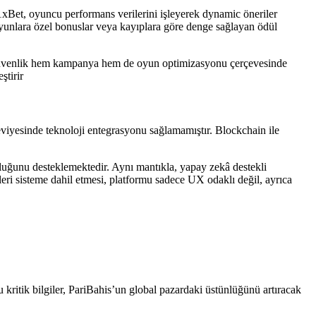
1xBet, oyuncu performans verilerini işleyerek dynamic öneriler
en oyunlara özel bonuslar veya kayıplara göre denge sağlayan ödül
em güvenlik hem kampanya hem de oyun optimizasyonu çerçevesinde
ştirir
r seviyesinde teknoloji entegrasyonu sağlamamıştır. Blockchain ile
uluğunu desteklemektedir. Aynı mantıkla, yapay zekâ destekli
jileri sisteme dahil etmesi, platformu sadece UX odaklı değil, ayrıca
 kritik bilgiler, PariBahis’un global pazardaki üstünlüğünü artıracak