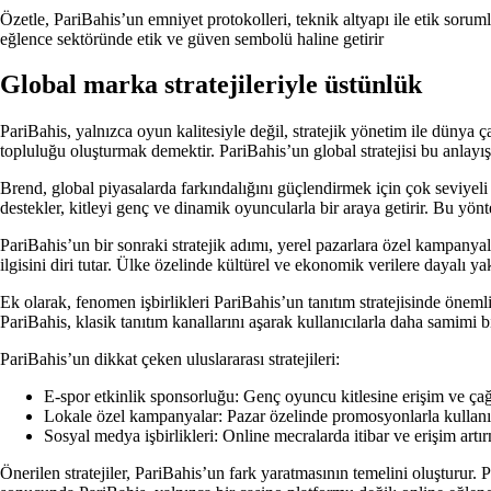
Özetle, PariBahis’un emniyet protokolleri, teknik altyapı ile etik soru
eğlence sektöründe etik ve güven sembolü haline getirir
Global marka stratejileriyle üstünlük
PariBahis, yalnızca oyun kalitesiyle değil, stratejik yönetim ile dünya 
topluluğu oluşturmak demektir. PariBahis’un global stratejisi bu anlayış
Brend, global piyasalarda farkındalığını güçlendirmek için çok seviyeli 
destekler, kitleyi genç ve dinamik oyuncularla bir araya getirir. Bu yön
PariBahis’un bir sonraki stratejik adımı, yerel pazarlara özel kampanya
ilgisini diri tutar. Ülke özelinde kültürel ve ekonomik verilere dayalı
Ek olarak, fenomen işbirlikleri PariBahis’un tanıtım stratejisinde önem
PariBahis, klasik tanıtım kanallarını aşarak kullanıcılarla daha samimi bi
PariBahis’un dikkat çeken uluslararası stratejileri:
E-spor etkinlik sponsorluğu: Genç oyuncu kitlesine erişim ve ça
Lokale özel kampanyalar: Pazar özelinde promosyonlarla kullanıcı
Sosyal medya işbirlikleri: Online mecralarda itibar ve erişim artı
Önerilen stratejiler, PariBahis’un fark yaratmasının temelini oluşturur.