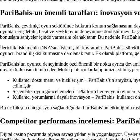
PariBahis-un önemli tarafları: inovasyon v
PariBahis, çevrimiçi oyun sektöründe istikrarlı konum sağlamasının daya
oyunları erişilebilir, basit ve zevkli oyun deneyimine dönüştürmeyi başa
bonuslara saniyeler içinde varmasını olanak tanır. Bu nedenle PariBahis
İlericilik, işletmenin DNA’sına işlemiş bir kavramdır. PariBahis, sürekl
oyuncu-brand ilişkisi kurmasına da olanak tanır. Ek olarak platform, geliş
PariBahis’un oyuncu deneyiminde özel önemli bir nokta ayrıca devamlı iy
duyarlı kalmasını temin eder. Mobil platformlarda optimize edilmiş perf
Kullanıcı dostu menü ve hızlı erişim – PariBahis’un arayüzü, üyey
edilmiştir.
Sistematik oyun güncellemeleri – Platform her ay yeni oyunları si
Kullanıcı yorumlarına dayalı inovasyon – PariBahis, kullanıcı öneri
Bu üç bileşen entegrasyon sağlandığında, PariBahis’un etkinliğinin rastg
Competitor performans incelemesi: PariBa
Dijital casino pazarında piyasa savaşı yıldan yıla yoğunlaşıyor. Üyeler a
PariBahis, bu konularda üstünlük sağlayan az sayıdaki markadan biri far