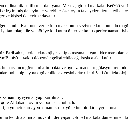
illenen dinamik platformlardan yana. Mesela, global markalar Bet365 ve 
şiselleştirilmiş deneyimler verebilir: özel oyun tavsiyeleri, tercih edil
eçer ve kişisel deneyime dayanır
 diğer alandır. Katılımcı verilerinin maksimum seviyede kullanımı, h
a iyi tanımlar, hile ve kötüye kullanımı önler ve bonus performansını iyile
ördür. PariBahis, ilerici teknolojiye sahip olmasına karşın, lider markala
PariBahis’un yakın dönemde geliştirebileceği başlıca alanlardır
ayarak hem oyuncu güvenini artırmakta ve aynı zamanda regülasyon uyuml
rumları anlık algılayarak güvenlik seviyesini artırır. PariBahis’un teknolo
k zamanlı işleyen altyapı kurulmalı.
 göre AI tabanlı oyun ve bonus sunulmalı.
ciri, biyometrik onay ve dinamik risk yönetimi birlikte uygulanmalı
ormu kendi alanında inovatif lider yapar. Global markalardan edinilen bu