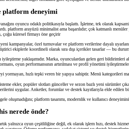
e platform deneyimi
nağını oyuncu odaklı politikasıyla başlattı. İşletme, tek olarak kapsaml
rdı. platform arayüzü minimalist ama başarılıdır; çok katmanlı menüler y
, çoğu küresel firmayı öne geçirir
i yeni kampanyalar, özel turnuvalar ve platform verilerine dayalı uyarla
tirici ekiplerle koordineli olarak sıra dışı içerikler tasarlar — bu durum
ileştirme yaklaşımıdır. Marka, oyunculardan gelen geri bildirimleri akt
ormans, oyun performansının artırılması ve profil yönetimi iyileştirmele
i yormayan, hızlı tepki veren bir yapıya sahiptir. Menü kategorileri ma
steme ekler, popüler slotları günceller ve sezon bazlı yeni sürümler çık
lerini uygular. Anketler, forumlar ve destek kayıtlarıyla elde edilen bilg
ele oluşmadığını; platform tasarımı, modernlik ve kullanıcı deneyiminin 
his nerede önde?
rtık yalnızca oyun çeşitliliğine değil, ek olarak işlem hızı, destek hizm
k yaratıyor. Ödeme performansı, sadakat sistemi ve destek hizmetlerindek