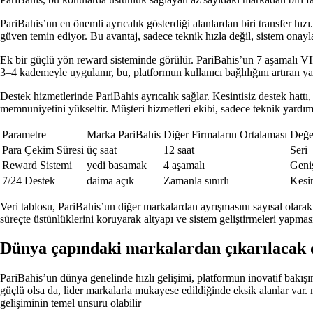
PariBahis’un en önemli ayrıcalık gösterdiği alanlardan biri transfer hı
güven temin ediyor. Bu avantaj, sadece teknik hızla değil, sistem onayl
Ek bir güçlü yön reward sisteminde görülür. PariBahis’un 7 aşamalı VIP 
3–4 kademeyle uygulanır, bu, platformun kullanıcı bağlılığını artıran ya
Destek hizmetlerinde PariBahis ayrıcalık sağlar. Kesintisiz destek hatt
memnuniyetini yükseltir. Müşteri hizmetleri ekibi, sadece teknik yar
Parametre
Marka PariBahis
Diğer Firmaların Ortalaması
Değe
Para Çekim Süresi
üç saat
12 saat
Seri
Reward Sistemi
yedi basamak
4 aşamalı
Geni
7/24 Destek
daima açık
Zamanla sınırlı
Kesin
Veri tablosu, PariBahis’un diğer markalardan ayrışmasını sayısal olarak
süreçte üstünlüklerini koruyarak altyapı ve sistem geliştirmeleri yapması
Dünya çapındaki markalardan çıkarılacak 
PariBahis’un dünya genelinde hızlı gelişimi, platformun inovatif bakışı
güçlü olsa da, lider markalarla mukayese edildiğinde eksik alanlar var
gelişiminin temel unsuru olabilir