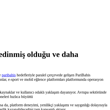
 edinmiş olduğu ve daha
de
paribahis
hedefleriyle paralel çerçevede gelişen PariBahis
unlar, e-sport ve mobil eğlence platformları platformunda operasyon
lı kaynaklar ve kullanıcı odaklı yaklaşım dayanıyor. Avrupa sektöründe
eleri hızlıca büyüttü
da, platform deneyimi, yenilikçi yaklaşımı ve saygınlığı dolayısıyla
derlik kazanabileceğini tam kapsamlı aktarır