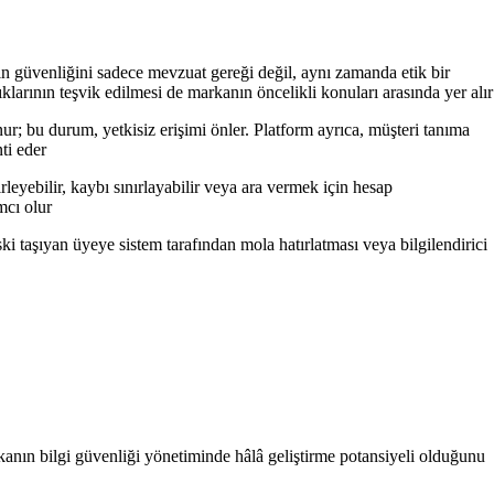
erin güvenliğini sadece mevzuat gereği değil, aynı zamanda etik bir
klarının teşvik edilmesi de markanın öncelikli konuları arasında yer alır
nur; bu durum, yetkisiz erişimi önler. Platform ayrıca, müşteri tanıma
ti eder
rleyebilir, kaybı sınırlayabilir veya ara vermek için hesap
mcı olur
ski taşıyan üyeye sistem tarafından mola hatırlatması veya bilgilendirici
anın bilgi güvenliği yönetiminde hâlâ geliştirme potansiyeli olduğunu