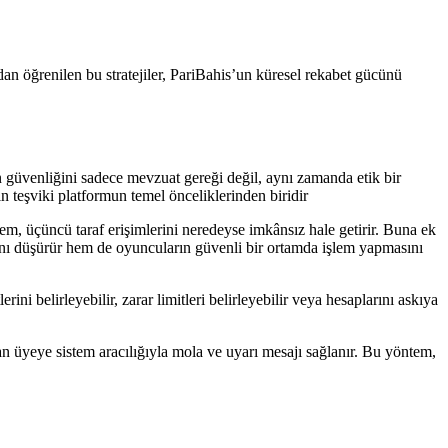
dan öğrenilen bu stratejiler, PariBahis’un küresel rekabet gücünü
n güvenliğini sadece mevzuat gereği değil, aynı zamanda etik bir
ın teşviki platformun temel önceliklerinden biridir
tem, üçüncü taraf erişimlerini neredeyse imkânsız hale getirir. Buna ek
ğını düşürür hem de oyuncuların güvenli bir ortamda işlem yapmasını
ini belirleyebilir, zarar limitleri belirleyebilir veya hesaplarını askıya
ıyan üyeye sistem aracılığıyla mola ve uyarı mesajı sağlanır. Bu yöntem,