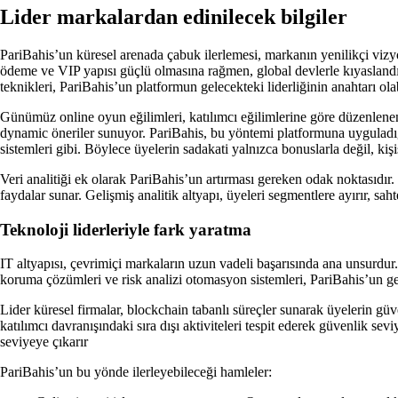
Lider markalardan edinilecek bilgiler
PariBahis’un küresel arenada çabuk ilerlemesi, markanın yenilikçi vizyo
ödeme ve VIP yapısı güçlü olmasına rağmen, global devlerle kıyaslandığı
teknikleri, PariBahis’un platformun gelecekteki liderliğinin anahtarı olab
Günümüz online oyun eğilimleri, katılımcı eğilimlerine göre düzenlene
dynamic öneriler sunuyor. PariBahis, bu yöntemi platformuna uyguladığınd
sistemleri gibi. Böylece üyelerin sadakati yalnızca bonuslarla değil, kişi
Veri analitiği ek olarak PariBahis’un artırması gereken odak noktasıd
faydalar sunar. Gelişmiş analitik altyapı, üyeleri segmentlere ayırır, sah
Teknoloji liderleriyle fark yaratma
IT altyapısı, çevrimiçi markaların uzun vadeli başarısında ana unsurdur
koruma çözümleri ve risk analizi otomasyon sistemleri, PariBahis’un ge
Lider küresel firmalar, blockchain tabanlı süreçler sunarak üyelerin g
katılımcı davranışındaki sıra dışı aktiviteleri tespit ederek güvenlik se
seviyeye çıkarır
PariBahis’un bu yönde ilerleyebileceği hamleler: