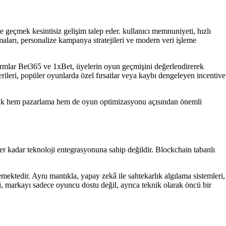
 geçmek kesintisiz gelişim talep eder. kullanıcı memnuniyeti, hızlı
aları, personalize kampanya stratejileri ve modern veri işleme
formlar Bet365 ve 1xBet, üyelerin oyun geçmişini değerlendirerek
erileri, popüler oyunlarda özel fırsatlar veya kaybı dengeleyen incentive
venlik hem pazarlama hem de oyun optimizasyonu açısından önemli
er kadar teknoloji entegrasyonuna sahip değildir. Blockchain tabanlı
ektedir. Aynı mantıkla, yapay zekâ ile sahtekarlık algılama sistemleri,
esi, markayı sadece oyuncu dostu değil, ayrıca teknik olarak öncü bir