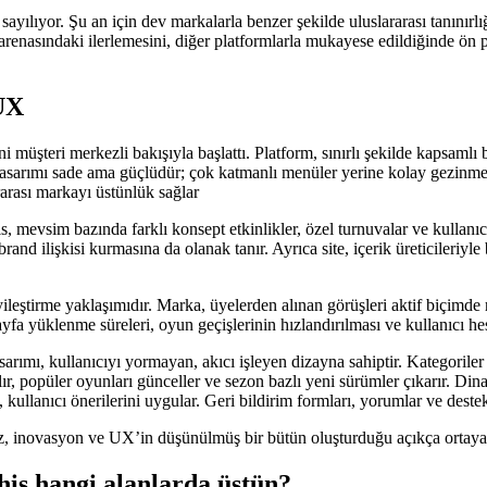
 sayılıyor. Şu an için dev markalarla benzer şekilde uluslararası tanını
 arenasındaki ilerlemesini, diğer platformlarla mukayese edildiğinde ön
 UX
 müşteri merkezli bakışıyla başlattı. Platform, sınırlı şekilde kapsamlı b
tasarımı sade ama güçlüdür; çok katmanlı menüler yerine kolay gezinme si
arası markayı üstünlük sağlar
evsim bazında farklı konsept etkinlikler, özel turnuvalar ve kullanıcı al
 ilişkisi kurmasına da olanak tanır. Ayrıca site, içerik üreticileriyle bi
eştirme yaklaşımıdır. Marka, üyelerden alınan görüşleri aktif biçimde rea
fa yüklenme süreleri, oyun geçişlerinin hızlandırılması ve kullanıcı hes
arımı, kullanıcıyı yormayan, akıcı işleyen dizayna sahiptir. Kategoriler
 popüler oyunları günceller ve sezon bazlı yeni sürümler çıkarır. Dinami
 kullanıcı önerilerini uygular. Geri bildirim formları, yorumlar ve destek 
yüz, inovasyon ve UX’in düşünülmüş bir bütün oluşturduğu açıkça ortaya
is hangi alanlarda üstün?