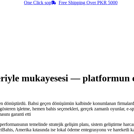
One Click sop
Free Shipping Over PKR 5000
eriyle mukayesesi — platformun 
mamen dönüştürdü. Bahsi geçen dönüşümün kalbinde konumlanan firmala
t gösteren işletme, hemen bahis seçenekleri, gerçek zamanlı oyunlar, e-spo
sını garanti etti
rformansının temelinde stratejik gelişim planı, sistem geliştirme harca
ariBahis, Amerika kıtasında ise lokal ödeme entegrasyonu ve hareketli ka