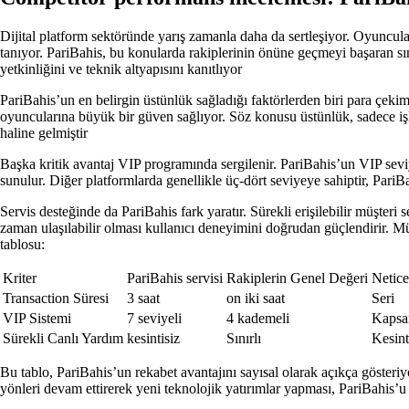
Dijital platform sektöründe yarış zamanla daha da sertleşiyor. Oyuncular
tanıyor. PariBahis, bu konularda rakiplerinin önüne geçmeyi başaran sını
yetkinliğini ve teknik altyapısını kanıtlıyor
PariBahis’un en belirgin üstünlük sağladığı faktörlerden biri para çeki
oyuncularına büyük bir güven sağlıyor. Söz konusu üstünlük, sadece işl
haline gelmiştir
Başka kritik avantaj VIP programında sergilenir. PariBahis’un VIP sevi
sunulur. Diğer platformlarda genellikle üç-dört seviyeye sahiptir, PariBah
Servis desteğinde da PariBahis fark yaratır. Sürekli erişilebilir müşte
zaman ulaşılabilir olması kullanıcı deneyimini doğrudan güçlendirir. M
tablosu:
Kriter
PariBahis servisi
Rakiplerin Genel Değeri
Netice
Transaction Süresi
3 saat
on iki saat
Seri
VIP Sistemi
7 seviyeli
4 kademeli
Kapsam
Sürekli Canlı Yardım
kesintisiz
Sınırlı
Kesint
Bu tablo, PariBahis’un rekabet avantajını sayısal olarak açıkça göster
yönleri devam ettirerek yeni teknolojik yatırımlar yapması, PariBahis’u s