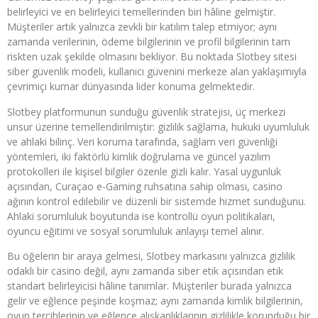
belirleyici ve en belirleyici temellerinden biri hâline gelmiştir.
Müşteriler artık yalnızca zevkli bir katılım talep etmiyor; aynı
zamanda verilerinin, ödeme bilgilerinin ve profil bilgilerinin tam
riskten uzak şekilde olmasını bekliyor. Bu noktada Slotbey sitesi
siber güvenlik modeli, kullanıcı güvenini merkeze alan yaklaşımıyla
çevrimiçi kumar dünyasında lider konuma gelmektedir.
Slotbey platformunun sunduğu güvenlik stratejisi, üç merkezi
unsur üzerine temellendirilmiştir: gizlilik sağlama, hukuki uyumluluk
ve ahlaki bilinç. Veri koruma tarafında, sağlam veri güvenliği
yöntemleri, iki faktörlü kimlik doğrulama ve güncel yazılım
protokolleri ile kişisel bilgiler özenle gizli kalır. Yasal uygunluk
açısından, Curaçao e-Gaming ruhsatına sahip olması, casino
ağının kontrol edilebilir ve düzenli bir sistemde hizmet sunduğunu.
Ahlaki sorumluluk boyutunda ise kontrollü oyun politikaları,
oyuncu eğitimi ve sosyal sorumluluk anlayışı temel alınır.
Bu öğelerin bir araya gelmesi, Slotbey markasını yalnızca gizlilik
odaklı bir casino değil, aynı zamanda siber etik açısından etik
standart belirleyicisi hâline tanımlar. Müşteriler burada yalnızca
gelir ve eğlence peşinde koşmaz; aynı zamanda kimlik bilgilerinin,
oyun tercihlerinin ve eğlence alışkanlıklarının gizlilikle korunduğu bir