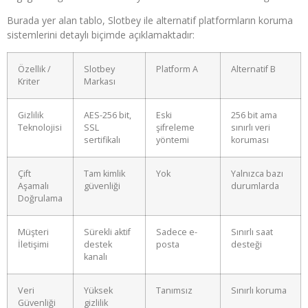
Burada yer alan tablo, Slotbey ile alternatif platformların koruma
sistemlerini detaylı biçimde açıklamaktadır:
Özellik /
Slotbey
Platform A
Alternatif B
Kriter
Markası
Gizlilik
AES-256 bit,
Eski
256 bit ama
Teknolojisi
SSL
şifreleme
sınırlı veri
sertifikalı
yöntemi
koruması
Çift
Tam kimlik
Yok
Yalnızca bazı
Aşamalı
güvenliği
durumlarda
Doğrulama
Müşteri
Sürekli aktif
Sadece e-
Sınırlı saat
İletişimi
destek
posta
desteği
kanalı
Veri
Yüksek
Tanımsız
Sınırlı koruma
Güvenliği
gizlilik