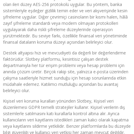
olan ileri düzey AES-256 protokolü uygular. Bu yöntem, banka
sistemleriyle eşdeğer gizlilik temin eder ve veri alışverişinde kesin
şifreleme uygular. Diğer çevrimiçi casinoların bir kısmı halen, hâlâ
zayıf şifreleme standardı veya modern olmayan protokolleri
uygulayarak daha riskli şifreleme düzeylerinde operasyon
yürütmektedir. Bu seviye farkı, özellikle finansal veri yönetiminde
finansal dataların koruma düzeyi açısından belirleyici olur.
Destek altyapısı hızı ve mevcudiyeti da değerli bir değerlendirme
faktörüdür. Slotbey platformu, kesintisiz çalışan destek
departmanıyla her tür erişim problemi veya hesap problemi için
anında çözüm üretir. Birçok rakip site, yalnızca e-posta üzerinden
çalışma saatleriyle hizmet sunduğu için hesap sorunlarında etkin
müdahale edemez. Katılımcı mutluluğu açısından bu avantaj
belirleyici olur.
Kişisel veri koruma kuralları yönünden Slotbey, Kişisel veri
düzenlemesi GDPR temelli stratejiler kullanır. Kişisel verilerin dış
sistemlerle satılmasını katı kurallarla kontrol altına alır. Ayrıca
kullanıcıların veri kayıtlarını istedikleri zaman kalıcı olarak kapatma
veya kayıtlarını sildirme yetkilidir. Benzer platformlarda bu düzeyde
bilgi güvenliği ve kullanıcı veri yetkisi her zaman mevcut değildir.