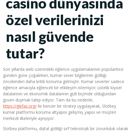
casino dünyasında
özel verilerinizi
nasıl güvende
tutar?
Son yıllarda web üzerindeki eğlence uygulamalarının popülaritesi
günden güne çoğalırken, kumar sever bilgilerinin gizliliği
öncekinden daha kritik konuma gelmiştir. Kumar severler sadece
eğlence amacıyla eğlenceli bir etkileşim istemiyor; üstelik kişisel
datalarının ve ekonomik datalarının gizli biçimde olduğundan
güven duymak talep ediyor. Tam da bu nedenle,
https://glefas.org/
ile benzer bir strateji uygulayarak, Slotbey
kumar platformu koruma altyapısı gelişmiş yapısı ve müşteri
merkezli ilkeleriyle ayrışıyor.
Slotbey platformu, dijital gizliliği sırf teknolojik bir zorunluluk olarak