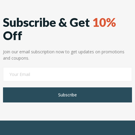
Subscribe & Get
10%
Off
Join our email subscription now to get updates on promotions
and coupons.
Subscribe