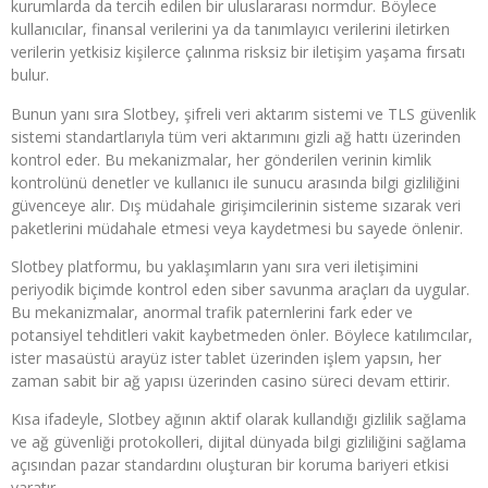
kurumlarda da tercih edilen bir uluslararası normdur. Böylece
kullanıcılar, finansal verilerini ya da tanımlayıcı verilerini iletirken
verilerin yetkisiz kişilerce çalınma risksiz bir iletişim yaşama fırsatı
bulur.
Bunun yanı sıra Slotbey, şifreli veri aktarım sistemi ve TLS güvenlik
sistemi standartlarıyla tüm veri aktarımını gizli ağ hattı üzerinden
kontrol eder. Bu mekanizmalar, her gönderilen verinin kimlik
kontrolünü denetler ve kullanıcı ile sunucu arasında bilgi gizliliğini
güvenceye alır. Dış müdahale girişimcilerinin sisteme sızarak veri
paketlerini müdahale etmesi veya kaydetmesi bu sayede önlenir.
Slotbey platformu, bu yaklaşımların yanı sıra veri iletişimini
periyodik biçimde kontrol eden siber savunma araçları da uygular.
Bu mekanizmalar, anormal trafik paternlerini fark eder ve
potansiyel tehditleri vakit kaybetmeden önler. Böylece katılımcılar,
ister masaüstü arayüz ister tablet üzerinden işlem yapsın, her
zaman sabit bir ağ yapısı üzerinden casino süreci devam ettirir.
Kısa ifadeyle, Slotbey ağının aktif olarak kullandığı gizlilik sağlama
ve ağ güvenliği protokolleri, dijital dünyada bilgi gizliliğini sağlama
açısından pazar standardını oluşturan bir koruma bariyeri etkisi
yaratır.