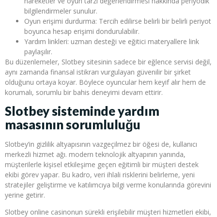
hareketler ve oyun tarzı değerlendirmesi hakkında periyodik
bilgilendirmeler sunulur.
Oyun erişimi durdurma: Tercih edilirse belirli bir belirli periyot
boyunca hesap erişimi dondurulabilir.
Yardım linkleri: uzman desteği ve eğitici materyallere link
paylaşılır.
Bu düzenlemeler, Slotbey sitesinin sadece bir eğlence servisi değil,
aynı zamanda finansal istikrarı vurgulayan güvenilir bir şirket
olduğunu ortaya koyar. Böylece oyuncular hem keyif alır hem de
korumalı, sorumlu bir bahis deneyimi devam ettirir.
Slotbey sisteminde yardım
masasının sorumluluğu
Slotbey’in gizlilik altyapısının vazgeçilmez bir öğesi de, kullanıcı
merkezli hizmet ağı. modern teknolojik altyapının yanında,
müşterilerle kişisel etkileşime geçen eğitimli bir müşteri destek
ekibi görev yapar. Bu kadro, veri ihlali risklerini belirleme, yeni
stratejiler geliştirme ve katılımcıya bilgi verme konularında görevini
yerine getirir.
Slotbey online casinonun sürekli erişilebilir müşteri hizmetleri ekibi,