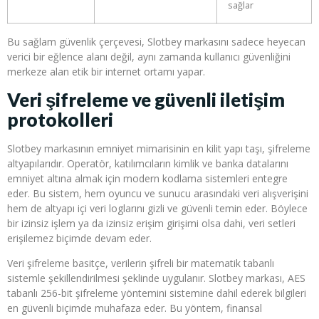
sağlar
Bu sağlam güvenlik çerçevesi, Slotbey markasını sadece heyecan
verici bir eğlence alanı değil, aynı zamanda kullanıcı güvenliğini
merkeze alan etik bir internet ortamı yapar.
Veri şifreleme ve güvenli iletişim
protokolleri
Slotbey markasının emniyet mimarisinin en kilit yapı taşı, şifreleme
altyapılarıdır. Operatör, katılımcıların kimlik ve banka datalarını
emniyet altına almak için modern kodlama sistemleri entegre
eder. Bu sistem, hem oyuncu ve sunucu arasındaki veri alışverişini
hem de altyapı içi veri loglarını gizli ve güvenli temin eder. Böylece
bir izinsiz işlem ya da izinsiz erişim girişimi olsa dahi, veri setleri
erişilemez biçimde devam eder.
Veri şifreleme basitçe, verilerin şifreli bir matematik tabanlı
sistemle şekillendirilmesi şeklinde uygulanır. Slotbey markası, AES
tabanlı 256-bit şifreleme yöntemini sistemine dahil ederek bilgileri
en güvenli biçimde muhafaza eder. Bu yöntem, finansal