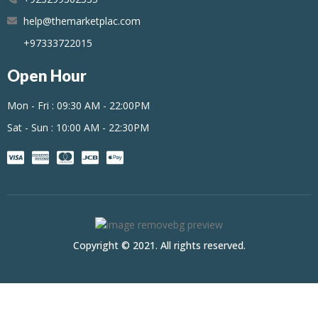
help@themarketplac.com
+97333722015
Open Hour
Mon - Fri : 09:30 AM - 22:00PM
Sat - Sun : 10:00 AM - 22:30PM
Copyright © 2021. All rights reserved.