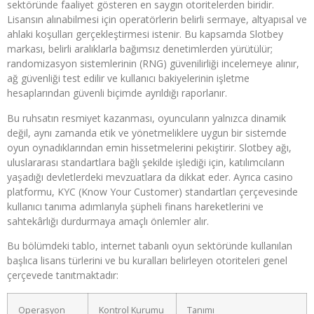
sektöründe faaliyet gösteren en saygın otoritelerden biridir.
Lisansın alınabilmesi için operatörlerin belirli sermaye, altyapısal ve
ahlaki koşulları gerçekleştirmesi istenir. Bu kapsamda Slotbey
markası, belirli aralıklarla bağımsız denetimlerden yürütülür;
randomizasyon sistemlerinin (RNG) güvenilirliği incelemeye alınır,
ağ güvenliği test edilir ve kullanıcı bakiyelerinin işletme
hesaplarından güvenli biçimde ayrıldığı raporlanır.
Bu ruhsatın resmiyet kazanması, oyuncuların yalnızca dinamik
değil, aynı zamanda etik ve yönetmeliklere uygun bir sistemde
oyun oynadıklarından emin hissetmelerini pekiştirir. Slotbey ağı,
uluslararası standartlara bağlı şekilde işlediği için, katılımcıların
yaşadığı devletlerdeki mevzuatlara da dikkat eder. Ayrıca casino
platformu, KYC (Know Your Customer) standartları çerçevesinde
kullanıcı tanıma adımlarıyla şüpheli finans hareketlerini ve
sahtekârlığı durdurmaya amaçlı önlemler alır.
Bu bölümdeki tablo, internet tabanlı oyun sektöründe kullanılan
başlıca lisans türlerini ve bu kuralları belirleyen otoriteleri genel
çerçevede tanıtmaktadır:
Operasyon
Kontrol Kurumu
Tanımı