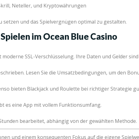
krill, Neteller, und Kryptowährungen
zu setzen und das Spielvergnügen optimal zu gestalten.
 Spielen im Ocean Blue Casino
zt moderne SSL-Verschlüsselung. Ihre Daten und Gelder sind 
eschrieben. Lesen Sie die Umsatzbedingungen, um den Bon
nso bieten Blackjack und Roulette bei richtiger Strategie g
 gibt es eine App mit vollem Funktionsumfang.
 Stunden bearbeitet, abhängig von der gewählten Methode.
ionen und einem konsequenten Fokus auf die eigene Spielwe