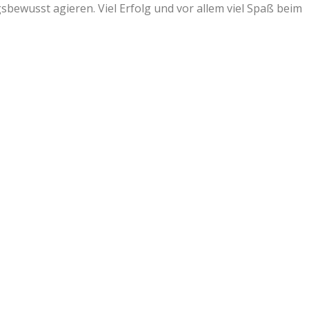
bewusst agieren. Viel Erfolg und vor allem viel Spaß beim