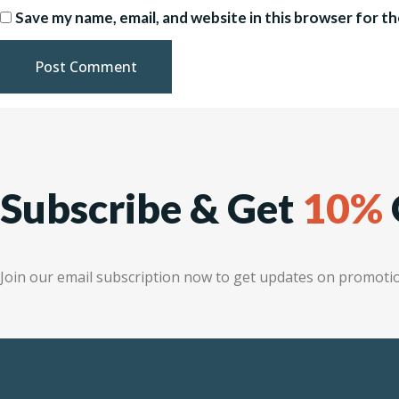
Save my name, email, and website in this browser for t
Subscribe & Get
10%
Join our email subscription now to get updates on promoti