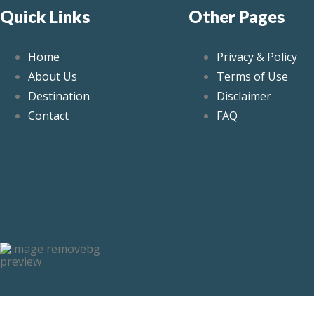
Quick Links
Other Pages
Home
Privacy & Policy
About Us
Terms of Use
Destination
Disclaimer
Contact
FAQ