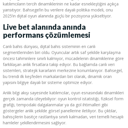
katılımcıların tercih dinamiklerinin ne kadar esnekleştiğini açıkça
yansıtıyor. Bahsegel’in bu verilere dayalı politika modeli, onu
2025’in dijital oyun alanında güçlü bir pozisyona yükseltiyor.
Live bet alanında anında
performans çözümlemesi
Canlı bahis dünyası, dijital bahis sisteminin en canlı
segmentlerinden biri oldu. Oyuncular artık saf şekilde karşılaşma
öncesi tahminlere sınırlı kalmıyor, mücadelenin dinamiklerine göre
farklılaşan anlık fırsatlara takip ediyor. Bu bağlamda canlı veri
sistemleri, stratejik kararların merkezine konumlanıyor. Bahsegel,
bu trendi ilk keşfeden markalardan biri olarak, dinamik oran
yapısını bilgiye dayalı bir sisteme optimize ediyor.
Anlık bilgi akışı sayesinde katılımcılar, oyun esnasındaki dinamikleri
gerçek zamanda izleyebiliyor: oyun kontrol istatistiği, fiziksel form
grafiği, tempodaki dalgalanmalar ya da gol ihtimalleri gibi
göstergeler anlık şekilde görsel panellerine iletiliyor. Bu çıktılar,
bahisçilerin basitçe rastlantıya sınırlı kalmadan, veri temelli hesaplı
hamleler şekillendirmesini sağlıyor.