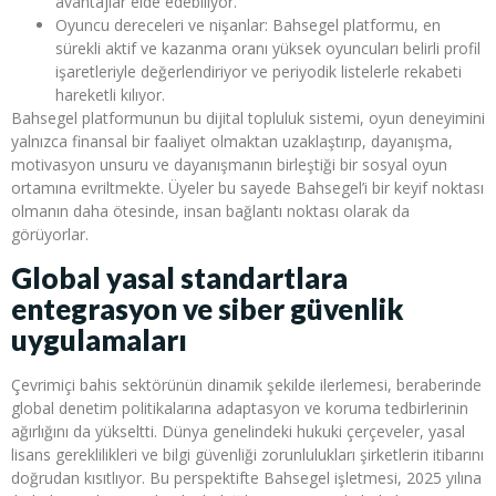
avantajlar elde edebiliyor.
Oyuncu dereceleri ve nişanlar: Bahsegel platformu, en
sürekli aktif ve kazanma oranı yüksek oyuncuları belirli profil
işaretleriyle değerlendiriyor ve periyodik listelerle rekabeti
hareketli kılıyor.
Bahsegel platformunun bu dijital topluluk sistemi, oyun deneyimini
yalnızca finansal bir faaliyet olmaktan uzaklaştırıp, dayanışma,
motivasyon unsuru ve dayanışmanın birleştiği bir sosyal oyun
ortamına evriltmekte. Üyeler bu sayede Bahsegel’i bir keyif noktası
olmanın daha ötesinde, insan bağlantı noktası olarak da
görüyorlar.
Global yasal standartlara
entegrasyon ve siber güvenlik
uygulamaları
Çevrimiçi bahis sektörünün dinamik şekilde ilerlemesi, beraberinde
global denetim politikalarına adaptasyon ve koruma tedbirlerinin
ağırlığını da yükseltti. Dünya genelindeki hukuki çerçeveler, yasal
lisans gereklilikleri ve bilgi güvenliği zorunlulukları şirketlerin itibarını
doğrudan kısıtlıyor. Bu perspektifte Bahsegel işletmesi, 2025 yılına