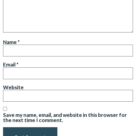
Name
*
Email
*
Website
Save my name, email, and website in this browser for
the next time I comment.