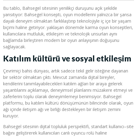
Bu tablo, Bahsegel sitesinin yenilikçi duruşunu açık şekilde
yansıtıyor: Bahsegel konsepti, oyun modellerini yalnızca bir şansa
dayalı deneyim olmaktan farklılaştırıp teknolojiyle iç içe bir yaşam
biçimi haline getiriyor. yaklaşan dönemde karma oyun konseptleri,
kullanıcılara mutluluk, etkileşim ve teknolojik unsurları aynı
bağlamda birleştiren modern bir oyun anlayışının doğuşunu
sağlayacak.
Katılım kültürü ve sosyal etkileşim
Çevrimiçi bahis dünyası, artık sadece tekil gelir isteğine dayanan
bir sektör olmaktan çıktı. Mevcut zamanda dijital bireyler,
kendilerini tanımlayabilecekleri katılım ağları bir araya gelerek
yaşantılarını açıklamayı, deneyimsel planlarını müzakere etmeyi ve
zaferlerini toplu olarak deneyimlemeyi benimsiyor. Bahsegel
platformu, bu katılım kültürü dönüşümünün bilincinde olarak, oyun
ağı içinde iletişim ağı ve birliği destekleyen bir iletişim zemini
kuruyor.
Bahsegel sitesinin dijital topluluk perspektifi, standart kullanıcı–site
bağını geliştirerek kullanıcıları canlı oyuncu rolü haline