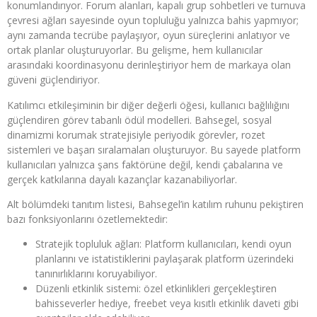
konumlandırıyor. Forum alanları, kapalı grup sohbetleri ve turnuva
çevresi ağları sayesinde oyun topluluğu yalnızca bahis yapmıyor;
aynı zamanda tecrübe paylaşıyor, oyun süreçlerini anlatıyor ve
ortak planlar oluşturuyorlar. Bu gelişme, hem kullanıcılar
arasındaki koordinasyonu derinleştiriyor hem de markaya olan
güveni güçlendiriyor.
Katılımcı etkileşiminin bir diğer değerli öğesi, kullanıcı bağlılığını
güçlendiren görev tabanlı ödül modelleri. Bahsegel, sosyal
dinamizmi korumak stratejisiyle periyodik görevler, rozet
sistemleri ve başarı sıralamaları oluşturuyor. Bu sayede platform
kullanıcıları yalnızca şans faktörüne değil, kendi çabalarına ve
gerçek katkılarına dayalı kazançlar kazanabiliyorlar.
Alt bölümdeki tanıtım listesi, Bahsegel’in katılım ruhunu pekiştiren
bazı fonksiyonlarını özetlemektedir:
Stratejik topluluk ağları: Platform kullanıcıları, kendi oyun
planlarını ve istatistiklerini paylaşarak platform üzerindeki
tanınırlıklarını koruyabiliyor.
Düzenli etkinlik sistemi: özel etkinlikleri gerçekleştiren
bahisseverler hediye, freebet veya kısıtlı etkinlik daveti gibi