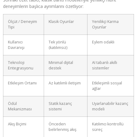
deneyimlerin başlıca ayrımlarını özetliyor:
Ölçüt / Deneyim
Klasik Oyunlar
Yenilikçi Karma
Tipi
Oyunlar
Kullanıcı
Tek yönlü
Eylem odaklı
Davranışı
(katılımsız)
Teknoloji
Minimal dijital
AI tabanlı akıllı
Entegrasyonu
destek
sistemler
Etkileşim Ortamı
Az katılımlı iletişim
Etkileşimli sosyal
ağlar
Ödül
Statik kazanç
Uyarlanabilir kazanç
Mekanizması
sistemi
modeli
Akış Biçimi
Önceden
Katılımcı kontrollü
belirlenmiş akış
süreç