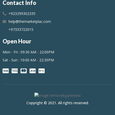
Contact Info
+923299302335
help@themarketplac.com
+97333722015
Open Hour
Mon - Fri : 09:30 AM - 22:00PM
Sat - Sun : 10:00 AM - 22:30PM
Copyright © 2021. All rights reserved.