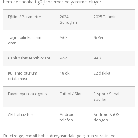
hem de sadakati güçlendirmesine yardımcı oluyor.
Eğilim / Parametre
2024
2025 Tahmini
Sonuçları
Taşınabilir kullanım
%68
%75+
oranı
Canlı bahis tercih oranı
%54
%63
Kullanıcı oturum
18 dk
22 dakika
ortalaması
Favori oyun kategorisi
Futbol / Slot
E-spor / Sanal
sporlar
Aktif cihaz türü
Android
Android & iOS
telefon
dengesi
Bu çizelge, mobil bahis dünyasındaki gelişimin süratini ve