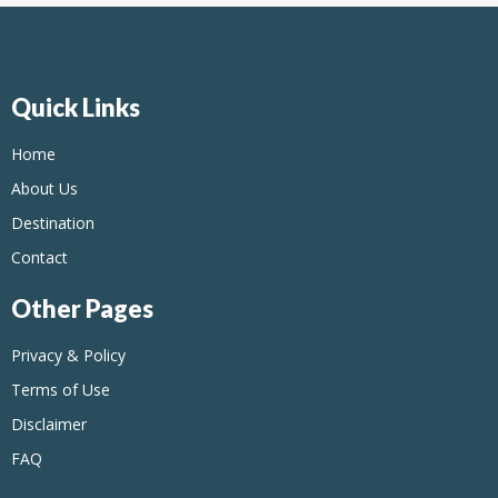
Quick Links
Home
About Us
Destination
Contact
Other Pages
Privacy & Policy
Terms of Use
Disclaimer
FAQ