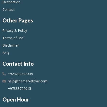
Destination
Contact
Other Pages
Privacy & Policy
Terms of Use
Disclaimer
FAQ
Contact Info
+923299302335
help@themarketplac.com
+97333722015
Open Hour