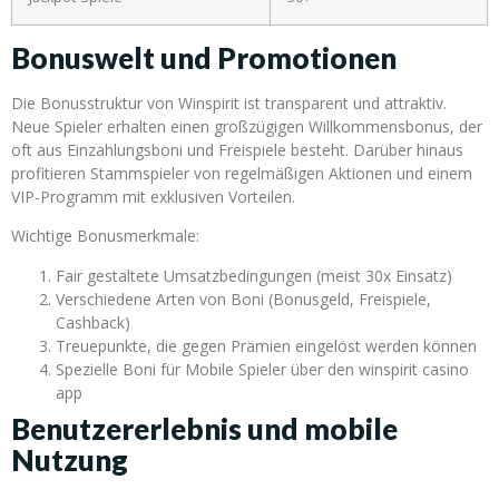
Bonuswelt und Promotionen
Die Bonusstruktur von Winspirit ist transparent und attraktiv.
Neue Spieler erhalten einen großzügigen Willkommensbonus, der
oft aus Einzahlungsboni und Freispiele besteht. Darüber hinaus
profitieren Stammspieler von regelmäßigen Aktionen und einem
VIP-Programm mit exklusiven Vorteilen.
Wichtige Bonusmerkmale:
Fair gestaltete Umsatzbedingungen (meist 30x Einsatz)
Verschiedene Arten von Boni (Bonusgeld, Freispiele,
Cashback)
Treuepunkte, die gegen Prämien eingelöst werden können
Spezielle Boni für Mobile Spieler über den winspirit casino
app
Benutzererlebnis und mobile
Nutzung