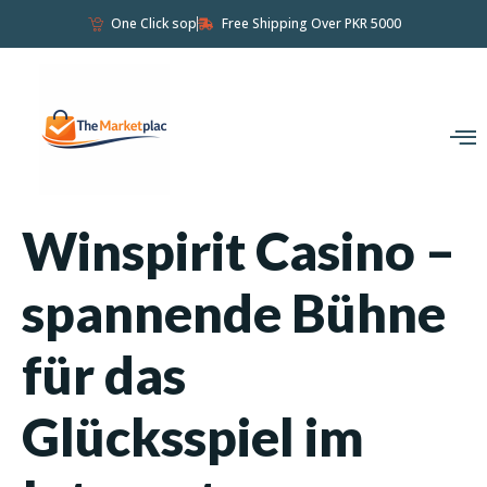
One Click sop
Free Shipping Over PKR 5000
Winspirit Casino –
spannende Bühne
für das
Glücksspiel im