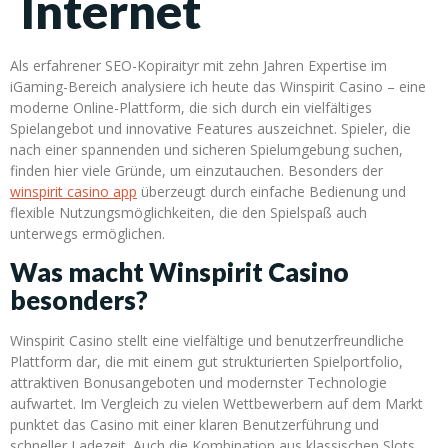
Internet
Als erfahrener SEO-Kopiraityr mit zehn Jahren Expertise im
iGaming-Bereich analysiere ich heute das Winspirit Casino – eine
moderne Online-Plattform, die sich durch ein vielfältiges
Spielangebot und innovative Features auszeichnet. Spieler, die
nach einer spannenden und sicheren Spielumgebung suchen,
finden hier viele Gründe, um einzutauchen. Besonders der
winspirit casino app
überzeugt durch einfache Bedienung und
flexible Nutzungsmöglichkeiten, die den Spielspaß auch
unterwegs ermöglichen.
Was macht Winspirit Casino
besonders?
Winspirit Casino stellt eine vielfältige und benutzerfreundliche
Plattform dar, die mit einem gut strukturierten Spielportfolio,
attraktiven Bonusangeboten und modernster Technologie
aufwartet. Im Vergleich zu vielen Wettbewerbern auf dem Markt
punktet das Casino mit einer klaren Benutzerführung und
schneller Ladezeit. Auch die Kombination aus klassischen Slots,