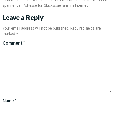
spannenden Adresse für Glücksspielfans im Internet.
Leave a Reply
Your email address will not be published.
Required fields are
marked
*
Comment
*
Name
*