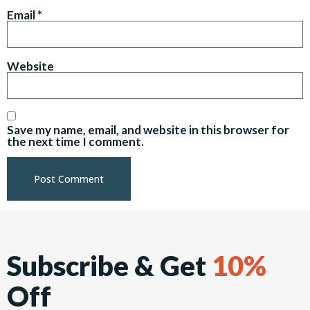
Email
*
Website
Save my name, email, and website in this browser for
the next time I comment.
Subscribe & Get
10%
Off